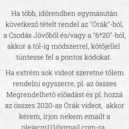
Ha több,
időrendben egymásután
következő tételt rendel az "Órák"-ból,
a Csodás Jövőből és/vagy a "6*20"-ból
,
akkor a
tól-ig
módszerrel, kötőjellel
tüntesse fel a pontos kódokat.
Ha extrém sok videot szeretne tőlem
rendelni egyszerre, pl. az összes
Megrendelhető előadást és pl. hozzá
az összes 2020-as Órák videot, akkor
kérem, írjon nekem emailt a
plejacm111@gmail.com-ra.