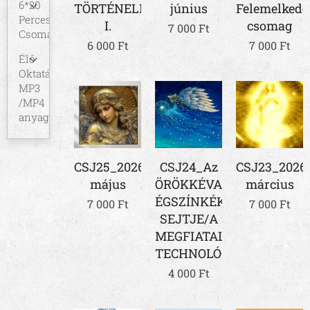
6*20
TÖRTÉNELEM
június
Felemelkedé
Perces
I.
csomag
7 000
Ft
Csomagok
6 000
Ft
7 000
Ft
Élő
Oktatás
MP3
/MP4
anyaga
CSJ25_2026
CSJ24_Az
CSJ23_2026.
május
ÖRÖKKÉVALÓSÁG
március
ÉGSZÍNKÉK
7 000
Ft
7 000
Ft
SEJTJE/A
MEGFIATALODÁS
TECHNOLÓGIÁJA
4 000
Ft