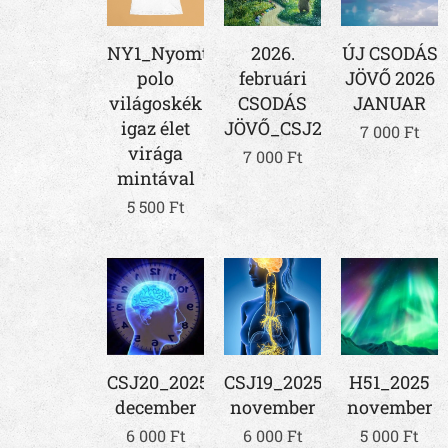
NY1_Nyomtatott
2026.
ÚJ CSODÁS
polo
februári
JÖVŐ 2026
világoskék
CSODÁS
JANUAR
igaz élet
JÖVŐ_CSJ22
7 000
Ft
virága
7 000
Ft
mintával
5 500
Ft
CSJ20_2025
CSJ19_2025
H51_2025
december
november
november
6 000
Ft
6 000
Ft
5 000
Ft