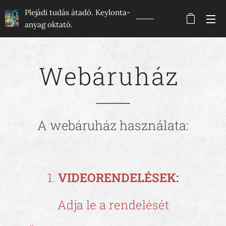
Plejádi tudás átadó. Keylonta-
anyag oktató.
Webáruház
A webáruház használata:
1.
VIDEORENDELÉSEK:
Adja le a rendelését