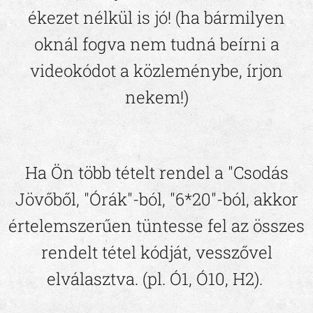
ékezet nélkül is jó! (ha bármilyen
oknál fogva nem tudná beírni a
videokódot a közleménybe, írjon
nekem!)
Ha Ön több tételt rendel a "Csodás
Jövőből, "Órák"-ból, "6*20"-ból, akkor
értelemszerűen tüntesse fel az összes
rendelt tétel kódját, vesszővel
elválasztva. (pl. Ó1, Ó10, H2).