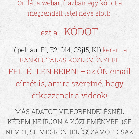
Ön lát a webáruházban egy kódot a
megrendelt tétel neve előtt;
KÓDOT
ezt a
( például E1, E2, Ó14, CSj15, K1)
kérem a
BANKI UTALÁS KÖZLEMÉNYÉBE
FELTÉTLEN BEÍRNI + az ÖN email
címét is, amire szeretné, hogy
érkezzenek a videok
!
MÁS ADATOT VIDEORENDELÉSNÉL
KÉREM NE ÍRJON A KÖZLEMÉNYBE! (SE
NEVET, SE MEGRENDELÉSSZÁMOT, CSAK