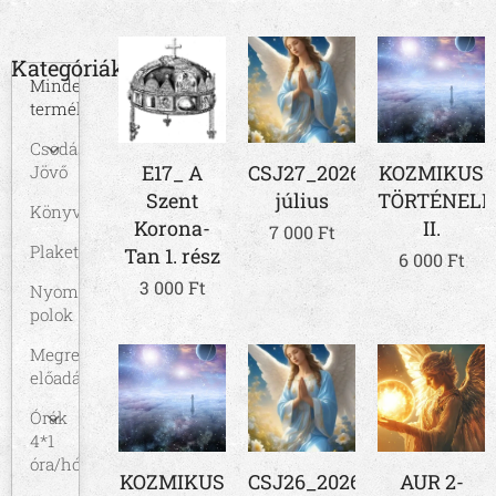
Kategóriák
Minden
termék
Csodás
E17_ A
CSJ27_2026
KOZMIKUS
Jövő
Szent
július
TÖRTÉNEL
Könyvek
Korona-
II.
7 000
Ft
Plakett
Tan 1. rész
6 000
Ft
3 000
Ft
Nyomtatott
polok
Megrendelhető
előadások
Órák
4*1
óra/hó
KOZMIKUS
CSJ26_2026
AUR 2-