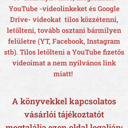
YouTube -videolinkeket és Google
Drive- videokat tilos közzétenni,
letölteni, tovább osztani bármilyen
felületre (YT, Facebook, Instagram
stb).
Tilos letölteni a YouTube fizetős
videoimat a nem nyilvános link
miatt!
A könyvekkel kapcsolatos
vásárlói tájékoztatót
megtalálja ezen oldal legalján