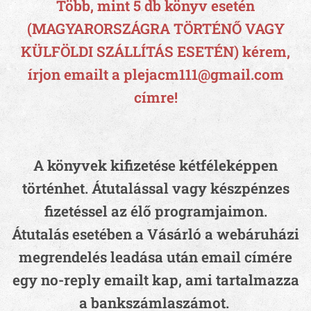
Több, mint 5 db könyv esetén
(MAGYARORSZÁGRA TÖRTÉNŐ VAGY
KÜLFÖLDI SZÁLLÍTÁS ESETÉN) kérem,
írjon emailt a plejacm111@gmail.com
címre!
A könyvek kifizetése kétféleképpen
történhet. Átutalással vagy készpénzes
fizetéssel az élő programjaimon.
Átutalás esetében a Vásárló a webáruházi
megrendelés leadása után email címére
egy no-reply emailt kap, ami tartalmazza
a bankszámlaszámot.