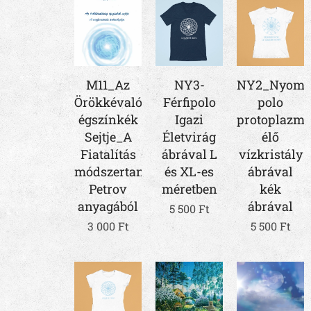
M11_Az
NY3-
NY2_Nyomta
Örökkévalóság
Férfipolo
polo
égszínkék
Igazi
protoplazm
Sejtje_A
Életvirág
élő
Fiatalítás
ábrával L
vízkristály
módszertana_Arkagyij
és XL-es
ábrával
Petrov
méretben
kék
anyagából
ábrával
5 500
Ft
3 000
Ft
5 500
Ft