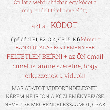
Ön lát a webáruházban egy kódot a
megrendelt tétel neve előtt;
KÓDOT
ezt a
( például E1, E2, Ó14, CSj15, K1)
kérem a
BANKI UTALÁS KÖZLEMÉNYÉBE
FELTÉTLEN BEÍRNI + az ÖN email
címét is, amire szeretné, hogy
érkezzenek a videok
!
MÁS ADATOT VIDEORENDELÉSNÉL
KÉREM NE ÍRJON A KÖZLEMÉNYBE! (SE
NEVET, SE MEGRENDELÉSSZÁMOT, CSAK