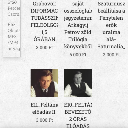
6*20
Grabovoi:
saját
Szaturnusz
Perces
INFORMÁCIÓS
összefoglaló
beállítása a
Csomagok
TUDÁSSZINTEK
jegyzetemmel
Fénytelen
Élő
FELDOLGOZÁSA
Arkagyij
erők
Oktatás
1,5
Petrov zöld
uralma
MP3
ÓRÁBAN
Trilógia
alá-
/MP4
könyvekből!
Saturnalia_
3 000
Ft
anyaga
6 000
Ft
2 000
Ft
E11_Feltámasztás
E10_FELTÁMASZTÁS-
előadás II.
BEVEZETŐ
2 ÓRÁS
3 000
Ft
ELŐADÁS