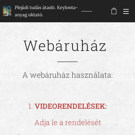
Plejádi tudás átadó. Keylonta-
anyag oktató.
Webáruház
A webáruház használata:
1.
VIDEORENDELÉSEK:
Adja le a rendelését