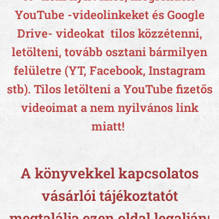
YouTube -videolinkeket és Google
Drive- videokat tilos közzétenni,
letölteni, tovább osztani bármilyen
felületre (YT, Facebook, Instagram
stb).
Tilos letölteni a YouTube fizetős
videoimat a nem nyilvános link
miatt!
A könyvekkel kapcsolatos
vásárlói tájékoztatót
megtalálja ezen oldal legalján