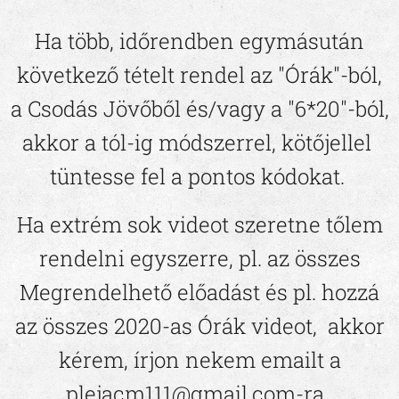
Ha több,
időrendben egymásután
következő tételt rendel az "Órák"-ból,
a Csodás Jövőből és/vagy a "6*20"-ból
,
akkor a
tól-ig
módszerrel, kötőjellel
tüntesse fel a pontos kódokat.
Ha extrém sok videot szeretne tőlem
rendelni egyszerre, pl. az összes
Megrendelhető előadást és pl. hozzá
az összes 2020-as Órák videot, akkor
kérem, írjon nekem emailt a
plejacm111@gmail.com-ra.