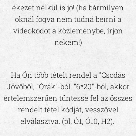
ékezet nélkül is jó! (ha bármilyen
oknál fogva nem tudná beírni a
videokódot a közleménybe, írjon
nekem!)
Ha Ön több tételt rendel a "Csodás
Jövőből, "Órák"-ból, "6*20"-ból, akkor
értelemszerűen tüntesse fel az összes
rendelt tétel kódját, vesszővel
elválasztva. (pl. Ó1, Ó10, H2).