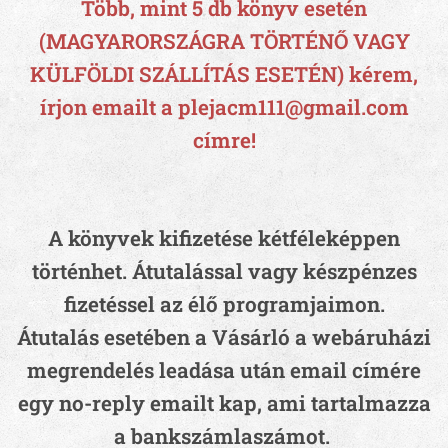
Több, mint 5 db könyv esetén
(MAGYARORSZÁGRA TÖRTÉNŐ VAGY
KÜLFÖLDI SZÁLLÍTÁS ESETÉN) kérem,
írjon emailt a plejacm111@gmail.com
címre!
A könyvek kifizetése kétféleképpen
történhet. Átutalással vagy készpénzes
fizetéssel az élő programjaimon.
Átutalás esetében a Vásárló a webáruházi
megrendelés leadása után email címére
egy no-reply emailt kap, ami tartalmazza
a bankszámlaszámot.