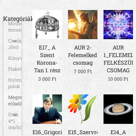
Kategóriák
Minden
termék
Csodás
E17_ A
AUR 2-
AUR
Jövő
Szent
Felemelkedési
1_FELEMEL
Könyvek
Korona-
csomag
FELKÉSZÜL
Plakett
Tan 1. rész
CSOMAG
7 000
Ft
3 000
Ft
10 000
Ft
Nyomtatott
polok
Megrendelhető
előadások
Órák
4*1
óra/hó
E16_Grigori
E15_Szervregeneráció
E14_A