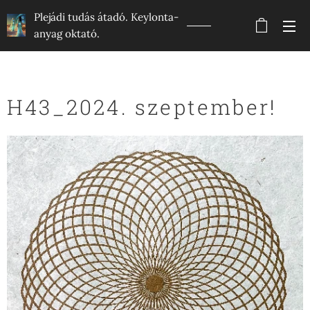
Plejádi tudás átadó. Keylonta-
anyag oktató.
H43_2024. szeptember!