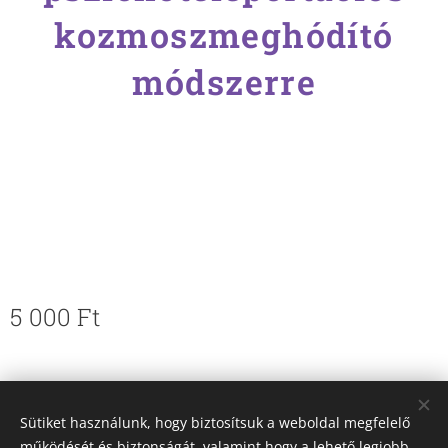
kozmoszmeghódító
módszerre
5 000
Ft
© 2017 Pleja C.M. Budapest
Sütiket használunk, hogy biztosítsuk a weboldal megfelelő
Az oldalt a
Webnode
működteti
Sütik
működését és biztonságát, valamint hogy a lehető legjobb