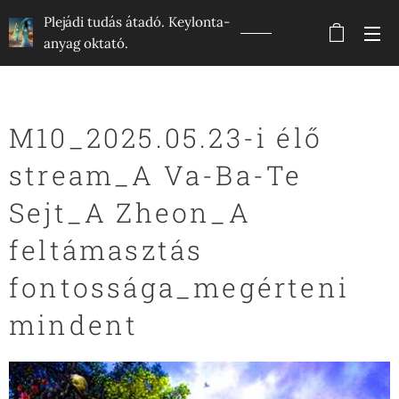
Plejádi tudás átadó. Keylonta-
anyag oktató.
M10_2025.05.23-i élő
stream_A Va-Ba-Te
Sejt_A Zheon_A
feltámasztás
fontossága_megérteni
mindent