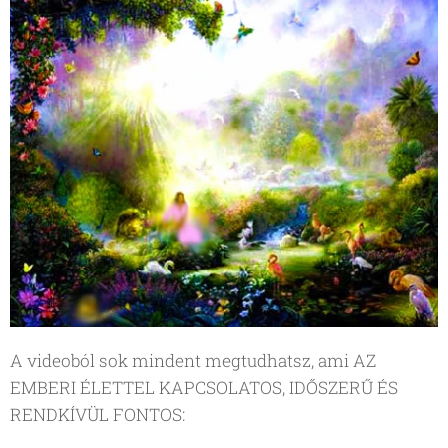
A videoból sok mindent megtudhatsz, ami AZ
EMBERI ÉLETTEL KAPCSOLATOS, IDŐSZERŰ ÉS
RENDKÍVÜL FONTOS: