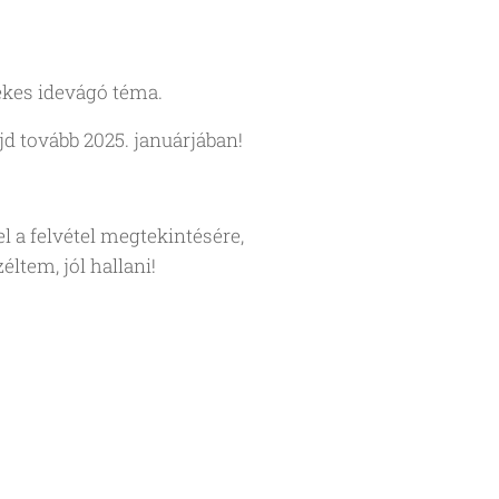
kes idevágó téma.
d tovább 2025. januárjában!
el a felvétel megtekintésére,
ltem, jól hallani!