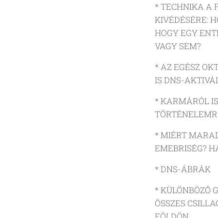
* TECHNIKA A
KIVÉDÉSÉRE: 
HOGY EGY ENT
VAGY SEM?
* AZ EGÉSZ O
IS DNS-AKTIVÁ
* KARMÁRÓL IS
TÖRTÉNELEMRŐ
* MIÉRT MARA
EMEBRISÉG? H
* DNS-ÁBRÁK
* KÜLÖNBÖZŐ 
ÖSSZES CSILLA
FÖLDÖN