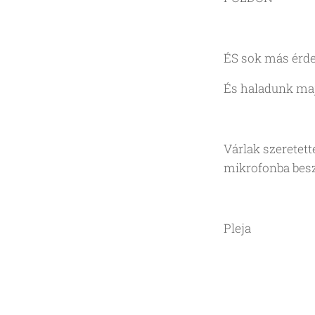
ÉS sok más érde
És haladunk maj
Várlak szeretett
mikrofonba beszé
Pleja