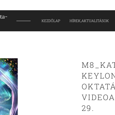
ta-
KEZDŐLAP
HÍREK,AKTUALITÁSOK
M8_KA
KEYLON
OKTAT
VIDEOA
29.