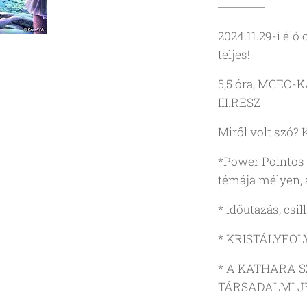
2024.11.29-i élő
teljes!
5,5 óra, MCEO
III.RÉSZ
Miről volt szó? 
*Power Pointos 
témája mélyen, 
* időutazás, csi
* KRISTÁLYFO
* A KATHARA 
TÁRSADALMI 