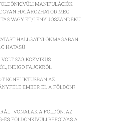
 FÖLDÖNKÍVÜLI MANIPULÁCIÓK
HOGYAN HATÁROZHATOD MEG,
ITÁS VAGY ET/LÉNY JÓSZÁNDÉKÚ
KTATÁST HALLGATNI ÖNMAGÁBAN
LÓ HATÁSÚ
 VOLT SZÓ, KOZMIKUS
L, INDIGO FAJOKRÓL
DT KONFLIKTUSBAN AZ
ÁNYFÉLE EMBER ÉL A FÖLDÖN?
GRÁL -VONALAK A FÖLDÖN, AZ
G-ÉS FÖLDÖNKÍVÜLI BEFOLYÁS A