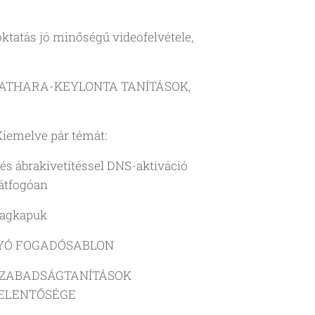
 oktatás jó minőségű videofelvétele,
-KATHARA-KEYLONTA TANÍTÁSOK,
Kiemelve pár témát:
és ábrakivetítéssel DNS-aktiváció
átfogóan
llagkapuk
LYÓ FOGADÓSABLON
SZABADSÁGTANÍTÁSOK
JELENTŐSÉGE