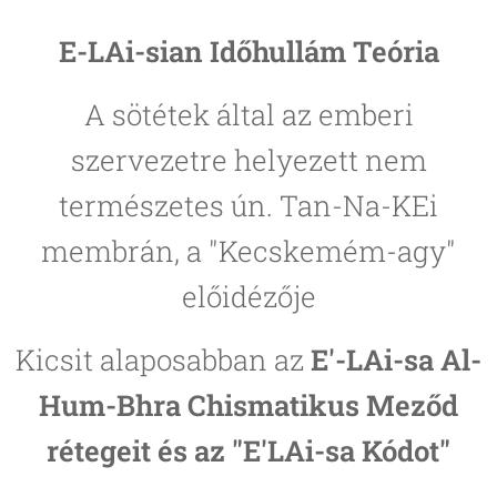
E-LAi-sian Időhullám Teória
A sötétek által az emberi
szervezetre helyezett nem
természetes ún. Tan-Na-KEi
membrán, a "Kecskemém-agy"
előidézője
Kicsit alaposabban az
E'-LAi-sa Al-
Hum-Bhra Chismatikus Meződ
rétegeit és az "E'LAi-sa Kódot"