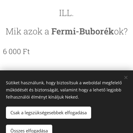
ILL.
Mik azok a
Fermi-Buborék
ok?
6 000
Ft
© 2017 Pleja C.M. Budapest
Sütiket használunk, hogy biztosítsuk a weboldal megfelelő
Az oldalt a
Webnode
működteti
Sütik
működését és biztonságát, valamint hogy a lehető legjobb
felhasználói élményt kínáljuk Neked.
Nyelvek
Magyar
English
Deutsch
Csak a legszükségesebbek elfogadása
KOSÁRBA
Összes elfogadása