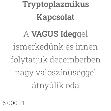
Tryptoplazmikus
Kapcsolat
A
VAGUS Ideg
gel
ismerkedünk és innen
folytatjuk decemberben
nagy valószínűséggel
átnyúlik oda
6 000
Ft