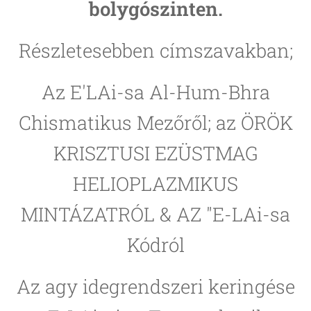
bolygószinten.
Részletesebben címszavakban;
Az E'LAi-sa Al-Hum-Bhra
Chismatikus Mezőről; az ÖRÖK
KRISZTUSI EZÜSTMAG
HELIOPLAZMIKUS
MINTÁZATRÓL & AZ "E-LAi-sa
Kódról
Az agy idegrendszeri keringése