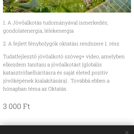
1. A Jövőalkotás tudományával ismerkedés;
gondolatenergia, lélekenergia
2. A fejlett fénybolygók oktatási rendszere 1. rész
Tudatfejlesztő jövőalkotó szöveg+ video, amelyben
elkezdem tanítani a jövőalkotást (globális
katasztrófaelhárításra és saját életed pozitív
jövőképének kialakítására) . Továbbá ebben a
hónapban téma az Oktatás.
3 000
Ft