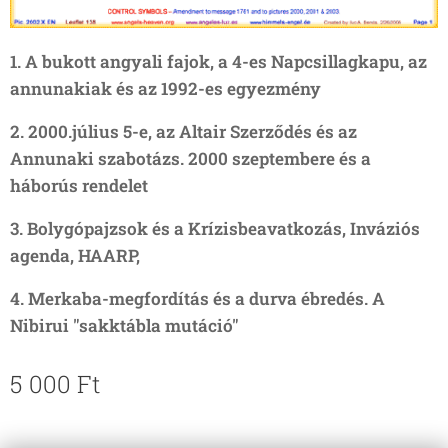
1. A bukott angyali fajok, a 4-es Napcsillagkapu, az
annunakiak és az 1992-es egyezmény
2. 2000.július 5-e, az Altair Szerződés és az
Annunaki szabotázs. 2000 szeptembere és a
háborús rendelet
3. Bolygópajzsok és a Krízisbeavatkozás, Inváziós
agenda, HAARP,
4. Merkaba-megfordítás és a durva ébredés. A
Nibirui "sakktábla mutáció"
5 000
Ft