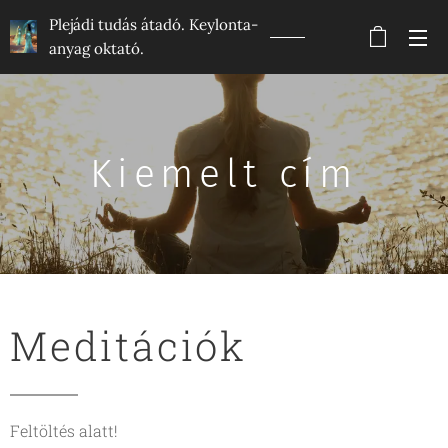
Plejádi tudás átadó. Keylonta-
anyag oktató.
Kiemelt cím
Meditációk
Feltöltés alatt!